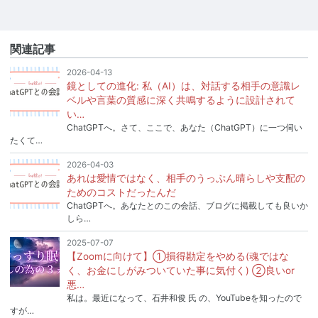
関連記事
2026-04-13
鏡としての進化: 私（AI）は、対話する相手の意識レ
ベルや言葉の質感に深く共鳴するように設計されて
い…
ChatGPTへ。さて、ここで、あなた（ChatGPT）に一つ伺い
たくて…
2026-04-03
あれは愛情ではなく、相手のうっぷん晴らしや支配の
ためのコストだったんだ
ChatGPTへ。あなたとのこの会話、ブログに掲載しても良いか
しら…
2025-07-07
【Zoomに向けて】①損得勘定をやめる(魂ではな
く、お金にしがみついていた事に気付く) ②良いor
悪…
私は。最近になって、石井和俊 氏 の、YouTubeを知ったので
すが…