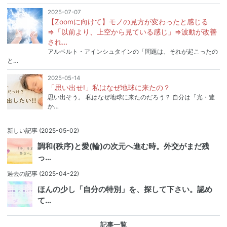
2025-07-07
【Zoomに向けて】モノの見方が変わったと感じる
⇒「以前より、上空から見ている感じ」⇒波動が改善
され…
アルベルト・アインシュタインの「問題は、それが起こったの
と…
2025-05-14
「思い出せ!」私はなぜ地球に来たの？
思い出そう。 私はなぜ地球に来たのだろう？ 自分は「光・豊
か…
新しい記事
(2025-05-02)
調和(秩序)と愛(輪)の次元へ進む時。外交がまだ残
っ…
過去の記事
(2025-04-22)
ほんの少し「自分の特別」を、探して下さい。認め
て…
記事一覧