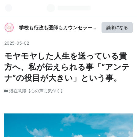
学校も行政も医師もカウンセラー
読者になる
も、誰も教えてくれなかった、機
能不全家族と鬱病からの立ち直り
2025
-
05
-
02
方、卒業の仕方。
モヤモヤした人生を送っている貴
方へ、私が伝えられる事「“アンテ
ナ”の役目が大きい」という事。
潜在意識【心の声に気付く】